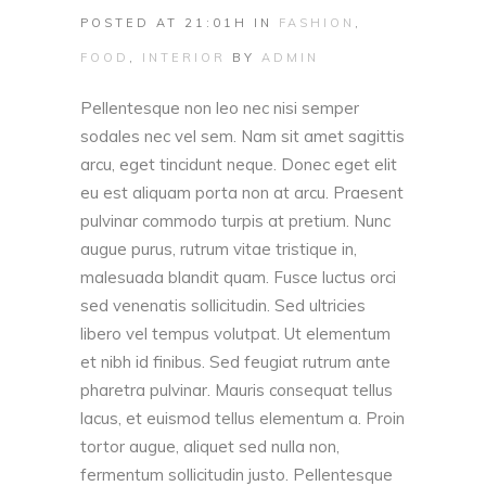
POSTED AT 21:01H
IN
FASHION
,
FOOD
,
INTERIOR
BY
ADMIN
Pellentesque non leo nec nisi semper
sodales nec vel sem. Nam sit amet sagittis
arcu, eget tincidunt neque. Donec eget elit
eu est aliquam porta non at arcu. Praesent
pulvinar commodo turpis at pretium. Nunc
augue purus, rutrum vitae tristique in,
malesuada blandit quam. Fusce luctus orci
sed venenatis sollicitudin. Sed ultricies
libero vel tempus volutpat. Ut elementum
et nibh id finibus. Sed feugiat rutrum ante
pharetra pulvinar. Mauris consequat tellus
lacus, et euismod tellus elementum a. Proin
tortor augue, aliquet sed nulla non,
fermentum sollicitudin justo. Pellentesque