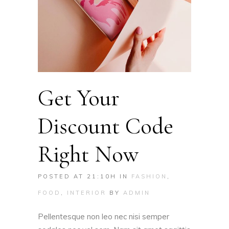
Get Your
Discount Code
Right Now
POSTED AT 21:10H
IN
FASHION
,
FOOD
,
INTERIOR
BY
ADMIN
Pellentesque non leo nec nisi semper