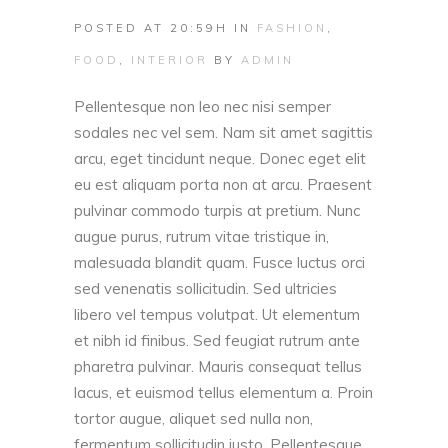
POSTED AT 20:59H
IN
FASHION
,
FOOD
,
INTERIOR
BY
ADMIN
Pellentesque non leo nec nisi semper
sodales nec vel sem. Nam sit amet sagittis
arcu, eget tincidunt neque. Donec eget elit
eu est aliquam porta non at arcu. Praesent
pulvinar commodo turpis at pretium. Nunc
augue purus, rutrum vitae tristique in,
malesuada blandit quam. Fusce luctus orci
sed venenatis sollicitudin. Sed ultricies
libero vel tempus volutpat. Ut elementum
et nibh id finibus. Sed feugiat rutrum ante
pharetra pulvinar. Mauris consequat tellus
lacus, et euismod tellus elementum a. Proin
tortor augue, aliquet sed nulla non,
fermentum sollicitudin justo. Pellentesque