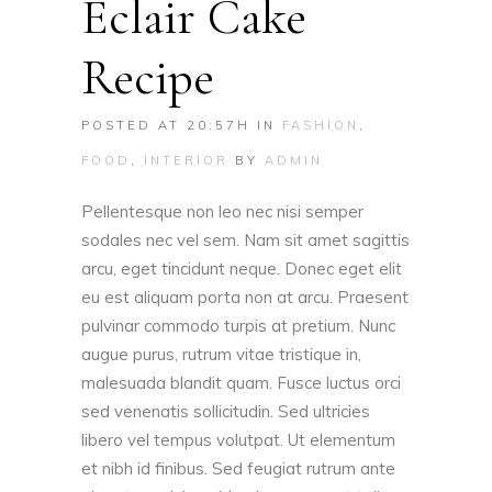
Eclair Cake
Recipe
POSTED AT 20:57H
IN
FASHION
,
FOOD
,
INTERIOR
BY
ADMIN
Pellentesque non leo nec nisi semper
sodales nec vel sem. Nam sit amet sagittis
arcu, eget tincidunt neque. Donec eget elit
eu est aliquam porta non at arcu. Praesent
pulvinar commodo turpis at pretium. Nunc
augue purus, rutrum vitae tristique in,
malesuada blandit quam. Fusce luctus orci
sed venenatis sollicitudin. Sed ultricies
libero vel tempus volutpat. Ut elementum
et nibh id finibus. Sed feugiat rutrum ante