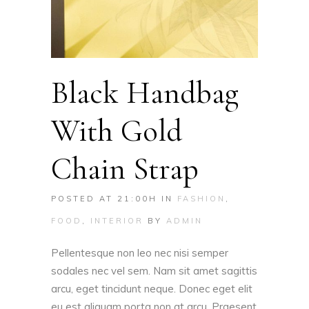
Black Handbag
With Gold
Chain Strap
POSTED AT 21:00H
IN
FASHION
,
FOOD
,
INTERIOR
BY
ADMIN
Pellentesque non leo nec nisi semper
sodales nec vel sem. Nam sit amet sagittis
arcu, eget tincidunt neque. Donec eget elit
eu est aliquam porta non at arcu. Praesent