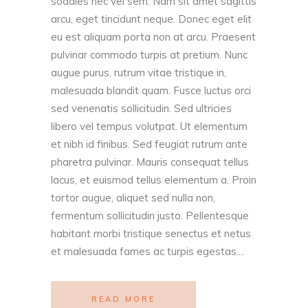
sodales nec vel sem. Nam sit amet sagittis
arcu, eget tincidunt neque. Donec eget elit
eu est aliquam porta non at arcu. Praesent
pulvinar commodo turpis at pretium. Nunc
augue purus, rutrum vitae tristique in,
malesuada blandit quam. Fusce luctus orci
sed venenatis sollicitudin. Sed ultricies
libero vel tempus volutpat. Ut elementum
et nibh id finibus. Sed feugiat rutrum ante
pharetra pulvinar. Mauris consequat tellus
lacus, et euismod tellus elementum a. Proin
tortor augue, aliquet sed nulla non,
fermentum sollicitudin justo. Pellentesque
habitant morbi tristique senectus et netus
et malesuada fames ac turpis egestas....
READ MORE