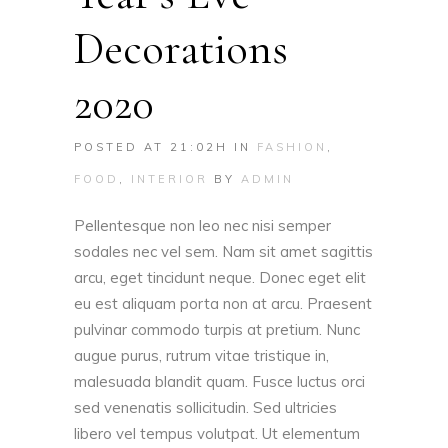
Decorations
2020
POSTED AT 21:02H
IN
FASHION
,
FOOD
,
INTERIOR
BY
ADMIN
Pellentesque non leo nec nisi semper
sodales nec vel sem. Nam sit amet sagittis
arcu, eget tincidunt neque. Donec eget elit
eu est aliquam porta non at arcu. Praesent
pulvinar commodo turpis at pretium. Nunc
augue purus, rutrum vitae tristique in,
malesuada blandit quam. Fusce luctus orci
sed venenatis sollicitudin. Sed ultricies
libero vel tempus volutpat. Ut elementum