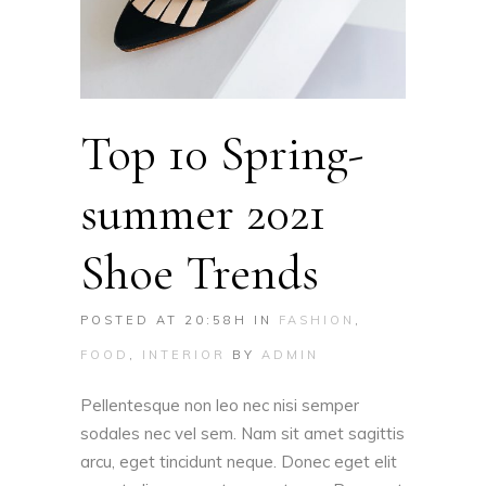
Top 10 Spring-
summer 2021
Shoe Trends
POSTED AT 20:58H
IN
FASHION
,
FOOD
,
INTERIOR
BY
ADMIN
Pellentesque non leo nec nisi semper
sodales nec vel sem. Nam sit amet sagittis
arcu, eget tincidunt neque. Donec eget elit