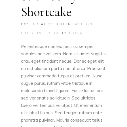
Shortcake
POSTED AT 21:06H
IN
FASHION
,
FOOD
,
INTERIOR
BY
ADMIN
Pellentesque non leo nec nisi semper
sodales nec vel sem. Nam sit amet sagittis
arcu, eget tincidunt neque. Donec eget elit
eu est aliquam porta non at arcu. Praesent
pulvinar commodo turpis at pretium. Nunc
augue purus, rutrum vitae tristique in,
malesuada blandit quam. Fusce luctus orci
sed venenatis sollicitudin. Sed ultricies
libero vel tempus volutpat. Ut elementum
et nibh id finibus. Sed feugiat rutrum ante
pharetra pulvinar. Mauris consequat tellus