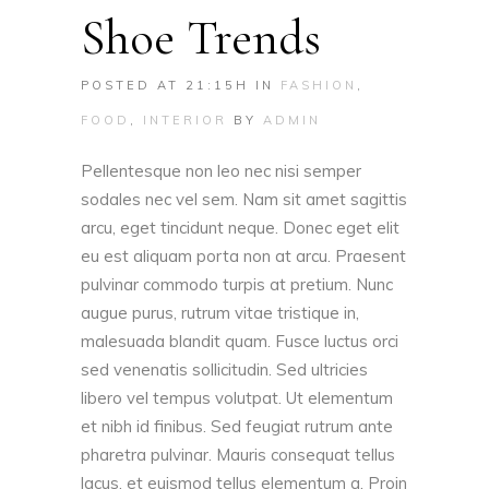
Shoe Trends
POSTED AT 21:15H
IN
FASHION
,
FOOD
,
INTERIOR
BY
ADMIN
Pellentesque non leo nec nisi semper
sodales nec vel sem. Nam sit amet sagittis
arcu, eget tincidunt neque. Donec eget elit
eu est aliquam porta non at arcu. Praesent
pulvinar commodo turpis at pretium. Nunc
augue purus, rutrum vitae tristique in,
malesuada blandit quam. Fusce luctus orci
sed venenatis sollicitudin. Sed ultricies
libero vel tempus volutpat. Ut elementum
et nibh id finibus. Sed feugiat rutrum ante
pharetra pulvinar. Mauris consequat tellus
lacus, et euismod tellus elementum a. Proin